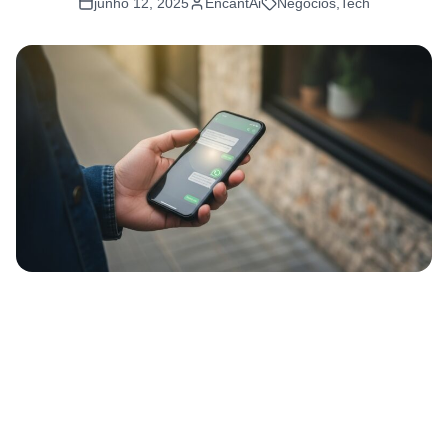
junho 12, 2025
EncantAi
Negócios
,
Tech