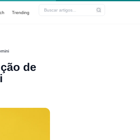
ch
Trending
emini
ição de
i