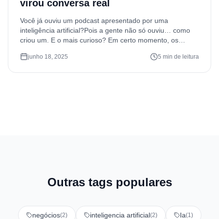
virou conversa real
Você já ouviu um podcast apresentado por uma
inteligência artificial?Pois a gente não só ouviu… como
criou um. E o mais curioso? Em certo momento, os
apresentadores sugeriram ser um casal — e a gente
junho 18, 2025
5 min de leitura
nem tinha pensado nisso. Foi a própria IA que trouxe
esse toque de personalidade. E sim, a gente amou. Esse
[…]
Outras tags populares
negócios
inteligencia artificial
Ia
(2)
(2)
(1)