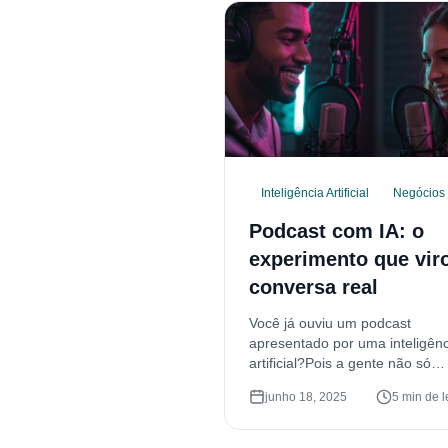
Inteligência Artificial
Negócios
Podcast com IA: o
experimento que vir
conversa real
Você já ouviu um podcast
apresentado por uma inteligênc
artificial?Pois a gente não só
ouviu… como criou um. E o ma
junho 18, 2025
5 min de l
curioso? Em certo momento, o
apresentadores sugeriram ser
casal — e a gente nem tinha