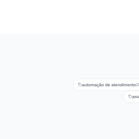
pensado nisso. Foi a própria I
trouxe esse toque de
personalidade. E sim, a gente
amou. Esse […]
automação de atendimento
(2
ass