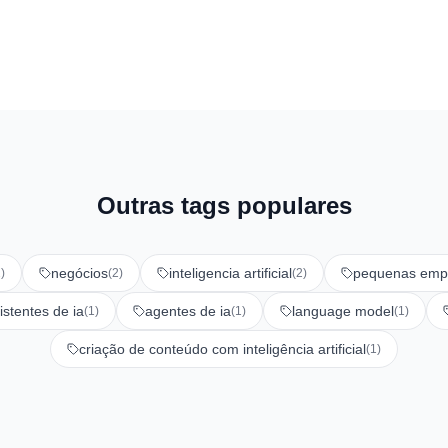
A que
Outras tags populares
negócios
inteligencia artificial
pequenas emp
)
(2)
(2)
istentes de ia
agentes de ia
language model
(1)
(1)
(1)
criação de conteúdo com inteligência artificial
(1)